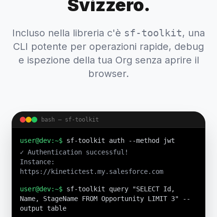
Svizzero.
Incluso nella libreria c'è
sf-toolkit
, una
CLI potente per operazioni rapide, debug
e ispezione della tua Org senza aprire il
browser.
bash — sf-toolkit
user@dev:~$
sf-toolkit auth --method jwt
✓ Authentication successful!
Instance:
https://kinetictest.my.salesforce.com
user@dev:~$
sf-toolkit query "SELECT Id,
Name, StageName FROM Opportunity LIMIT 3" --
output table