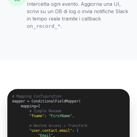
Intercetta ogni evento. Aggiorna una UI,
scrivi su un DB di log o invia notifiche Slack
in tempo reale tramite i callback
.
on_record_*
# Mapping Configuration
mapper = ConditionalFieldMapper(

    mapping={

# Simple Rename
"fname"
: 
"FirstName"
,

# Nested Access + Transform
"user.contact.email"
: (

"Email"
, 
