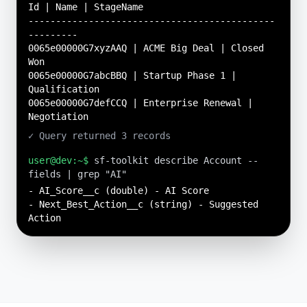
Id | Name | StageName
---------------------------------------------
---------
0065e00000G7xyzAAQ | ACME Big Deal | Closed
Won
0065e00000G7abcBBQ | Startup Phase 1 |
Qualification
0065e00000G7defCCQ | Enterprise Renewal |
Negotiation
✓ Query returned 3 records
user@dev:~$
sf-toolkit describe Account --
fields | grep "AI"
- AI_Score__c (double) - AI Score
- Next_Best_Action__c (string) - Suggested
Action