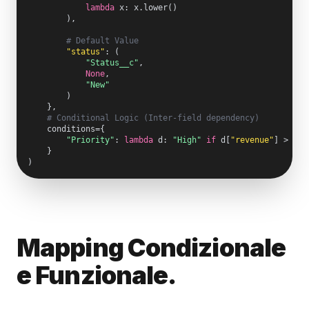
lambda
 x: x.lower()

        ),

# Default Value
"status"
: (

"Status__c"
, 

None
, 

"New"
        )

    },

# Conditional Logic (Inter-field dependency)
    conditions={

"Priority"
: 
lambda
 d: 
"High"
if
 d[
"revenue"
] > 
1M
    }

Mapping Condizionale
e Funzionale.