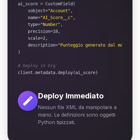
ai_score = CustomField(

    sobject=
"Account"
,

    name=
"AI_Score__c"
,

    type=
"Number"
,

    precision=18,

    scale=2,

    description=
"Punteggio generato dal modello 
)

# Deploy in Org
Deploy Immediato
Nessun file XML da manipolare a
mano. Le definizioni sono oggetti
Python tipizzati.