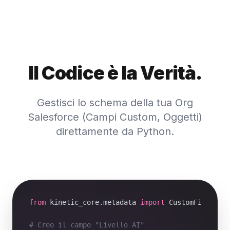
Il Codice è la Verità.
Gestisci lo schema della tua Org
Salesforce (Campi Custom, Oggetti)
direttamente da Python.
from
 kinetic_core.metadata 
import
 CustomField

# Creo il campo "Livello AI"