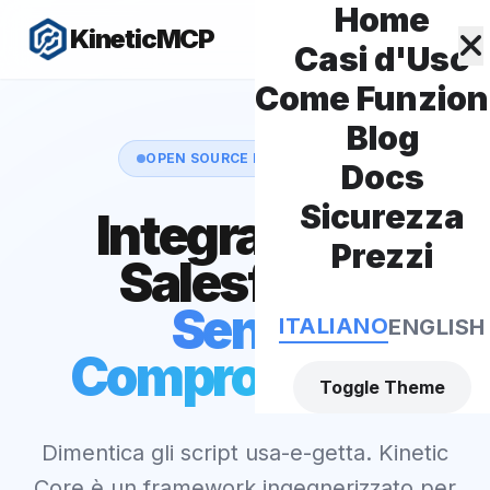
Home
KineticMCP
Casi d'Uso
Come Funzio
Blog
OPEN SOURCE LIBRARY
V2.1.1
Docs
Sicurezza
Integrazione
Prezzi
Salesforce
Senza
ITALIANO
ENGLISH
Compromessi.
Toggle Theme
Dimentica gli script usa-e-getta. Kinetic
Core è un framework ingegnerizzato per