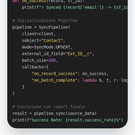
def
on_success
(record, sf_id):

    print(
f"✓ Synced {record['email']} -> {sf_id}"
)
# Inizializzazione Pipeline
pipeline = SyncPipeline(

    client=client,

    sobject=
"Contact"
,

    mode=SyncMode.UPSERT,

    external_id_field=
"Ext_ID__c"
,

    batch_size=
200
,

    callbacks={

"on_record_success"
: on_success,

"on_batch_complete"
: 
lambda
 b, t, r: logge
    }

)

# Esecuzione con report finale
result = pipeline.sync(source_data)

print(
f"Success Rate: {result.success_rate}%"