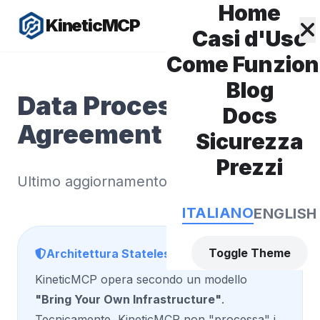
Home
KineticMCP
Casi d'Uso
Come Funzio
Blog
Data Processing
Docs
Agreement (DPA)
Sicurezza
Prezzi
Ultimo aggiornamento: 09 June 2026
ITALIANO
ENGLISH
Toggle Theme
Architettura Stateless
KineticMCP opera secondo un modello
"Bring Your Own Infrastructure"
.
Tecnicamente, KineticMCP non "processa" i